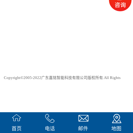
用多台1200w像素的工业相机进行实时的
图像采集，配合使用机器视觉专用大范围
LED光源，实时获取物料托盘上的清晰图
像；2、采用AI深度学习软件实时对数字
图像处理、分析和识别，能根据预设的程
序发现缺失物料进行实时报警，输出有关
报警信号；3、采用Windows操作系统，
能够生成有关数据和Excel报表（物料托
盘每个型号分配的物料数量、生产良率、
不良项目统计）。既能有效把控生产质
量，又能快速溯源质检记录。4、该系统
支持多个机型的品种快速切换，并且可以
与生产管理系统联网，数据共享，实现从
生产源头上把控生产质量。嘉铭科技研发
出汽车零部件物料配送防错漏视觉检测工
Copyright©2005-2022广东嘉铭智能科技有限公司版权所有.All Rights
作站，通过AI深度学习系统和机器视觉系
统，最大限度地从源头上把控了零部件的
Reserved
分配状态，避免零部件在输送到产线时出
现错配、漏配、少配等品质异常的问题，
犀牛云提供企业云服务
进一步提升生产的效率。该系统还可应用
于3C半导体行业、汽车行业、家电行业。
首页
电话
邮件
地图